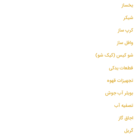
یخساز
شیکر
کرپ ساز
وافل ساز
شو کیس (کیک شو)
قطعات یدکی
تجهیزات قهوه
بویلر آب جوش
تصفیه آب
اجاق گاز
گریل