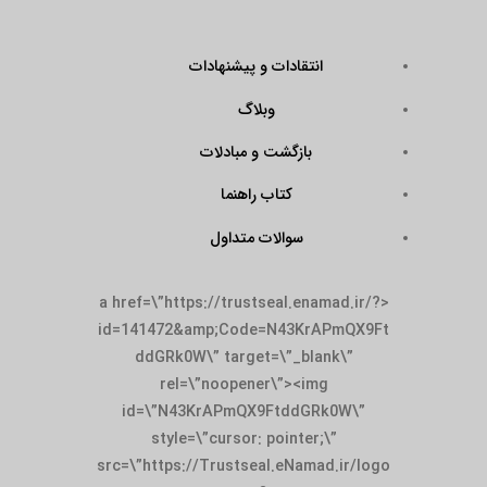
انتقادات و پیشنهادات
وبلاگ
بازگشت و مبادلات
کتاب راهنما
سوالات متداول
<a href=\”https://trustseal.enamad.ir/?
id=141472&amp;Code=N43KrAPmQX9Ft
ddGRk0W\” target=\”_blank\”
rel=\”noopener\”><img
id=\”N43KrAPmQX9FtddGRk0W\”
style=\”cursor: pointer;\”
src=\”https://Trustseal.eNamad.ir/logo