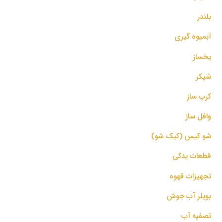
بلندر
آبمیوه گیری
یخساز
شیکر
کرپ ساز
وافل ساز
شو کیس (کیک شو)
قطعات یدکی
تجهیزات قهوه
بویلر آب جوش
تصفیه آب