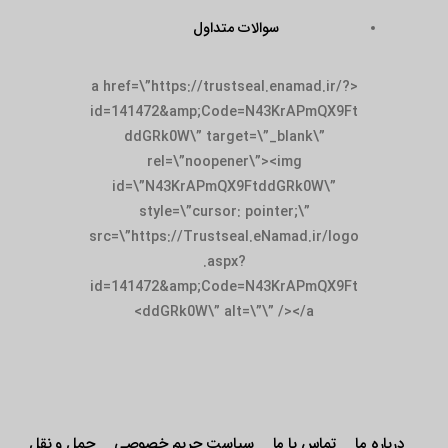
سوالات متداول
<a href=\”https://trustseal.enamad.ir/?
id=141472&amp;Code=N43KrAPmQX9Ft
ddGRk0W\” target=\”_blank\”
rel=\”noopener\”><img
id=\”N43KrAPmQX9FtddGRk0W\”
style=\”cursor: pointer;\”
src=\”https://Trustseal.eNamad.ir/logo
.aspx?
id=141472&amp;Code=N43KrAPmQX9Ft
ddGRk0W\” alt=\”\” /></a>
درباره ما
تماس با ما
سیاست حریم خصوصی
حمل و نقل