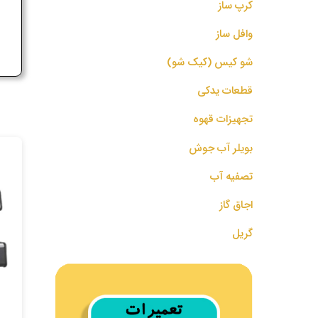
کرپ ساز
ج
وافل ساز
شو کیس (کیک شو)
قطعات یدکی
تجهیزات قهوه
بویلر آب جوش
تصفیه آب
اجاق گاز
گریل