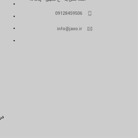
09128459506
info@jaxo.ir
درب