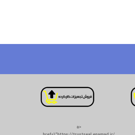
<a
href=\”https://trustseal.enamad.ir/