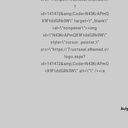
?
id=141472&amp;Code=N43KrAPmQ
X9FtddGRk0W\” target=\”_blank\”
rel=\”noopener\”><img
id=\”N43KrAPmQX9FtddGRk0W\”
style=\”cursor: pointer;\”
src=\”https://Trustseal.eNamad.ir/
logo.aspx?
id=141472&amp;Code=N43KrAPmQ
X9FtddGRk0W\” alt=\”\” /></a>
ابط