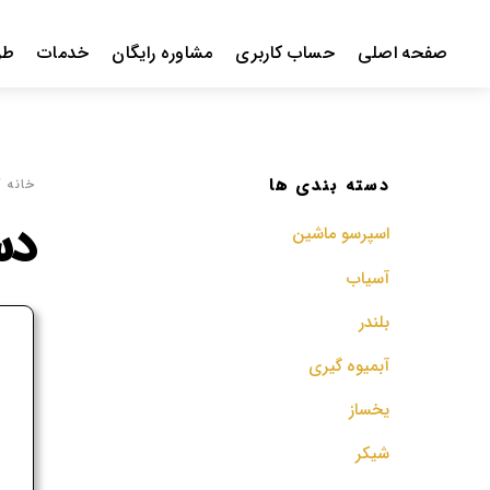
Ski
t
صفحه اصلی
حساب کاربری
مشاوره رایگان
خدمات
طر
conten
دسته بندی ها
خانه
/
دس
اسپرسو‌ ماشین
آسیاب
بلندر
ف
آبمیوه گیری
م
یخساز
شیکر