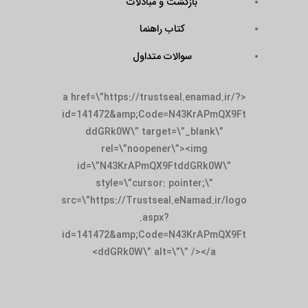
بازگشت و مبادلات
کتاب راهنما
سوالات متداول
<a href=\”https://trustseal.enamad.ir/?
id=141472&amp;Code=N43KrAPmQX9Ft
ddGRk0W\” target=\”_blank\”
rel=\”noopener\”><img
id=\”N43KrAPmQX9FtddGRk0W\”
style=\”cursor: pointer;\”
src=\”https://Trustseal.eNamad.ir/logo
.aspx?
id=141472&amp;Code=N43KrAPmQX9Ft
ddGRk0W\” alt=\”\” /></a>