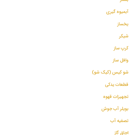
آبمیوه گیری
یخساز
شیکر
کرپ ساز
وافل ساز
شو کیس (کیک شو)
قطعات یدکی
تجهیزات قهوه
بویلر آب جوش
تصفیه آب
اجاق گاز