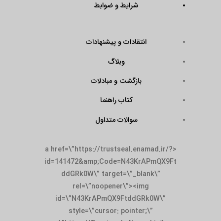
شرایط و ضوابط
انتقادات و پیشنهادات
وبلاگ
بازگشت و مبادلات
کتاب راهنما
سوالات متداول
<a href=\”https://trustseal.enamad.ir/?
id=141472&amp;Code=N43KrAPmQX9Ft
ddGRk0W\” target=\”_blank\”
rel=\”noopener\”><img
id=\”N43KrAPmQX9FtddGRk0W\”
style=\”cursor: pointer;\”