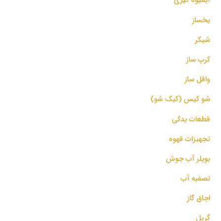
یخساز
شیکر
کرپ ساز
وافل ساز
شو کیس (کیک شو)
قطعات یدکی
تجهیزات قهوه
بویلر آب جوش
تصفیه آب
اجاق گاز
گریل