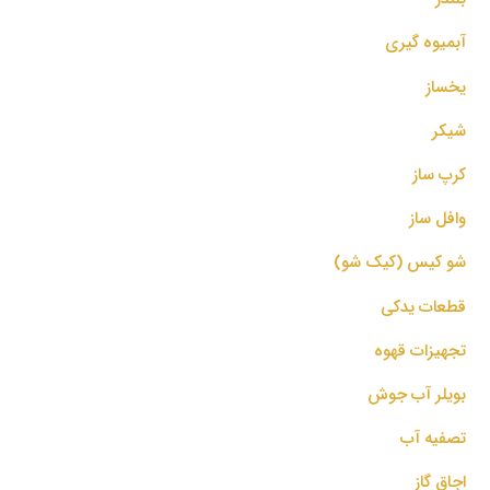
آبمیوه گیری
یخساز
شیکر
کرپ ساز
وافل ساز
شو کیس (کیک شو)
قطعات یدکی
تجهیزات قهوه
بویلر آب جوش
تصفیه آب
اجاق گاز