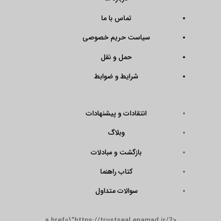
تماس با ما
سیاست حریم خصوصی
حمل و نقل
شرایط و ضوابط
انتقادات و پیشنهادات
وبلاگ
بازگشت و مبادلات
کتاب راهنما
سوالات متداول
<a href=\”https://trustseal.enamad.ir/?