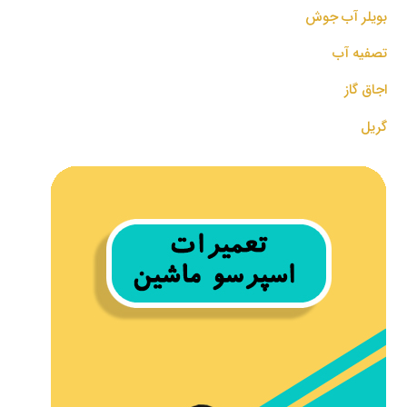
بویلر آب جوش
تصفیه آب
اجاق گاز
گریل