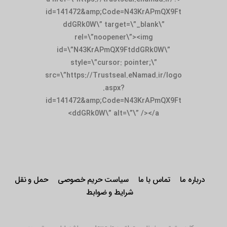
id=141472&amp;Code=N43KrAPmQX9Ft
ddGRk0W\” target=\”_blank\”
rel=\”noopener\”><img
id=\”N43KrAPmQX9FtddGRk0W\”
style=\”cursor: pointer;\”
src=\”https://Trustseal.eNamad.ir/logo
.aspx?
id=141472&amp;Code=N43KrAPmQX9Ft
ddGRk0W\” alt=\”\” /></a>
درباره ما
تماس با ما
سیاست حریم خصوصی
حمل و نقل
شرایط و ضوابط