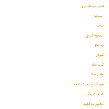
اسپرسو‌ ماشین
آسیاب
بلندر
آبمیوه گیری
یخساز
شیکر
کرپ ساز
وافل ساز
شو کیس (کیک شو)
قطعات یدکی
تجهیزات قهوه