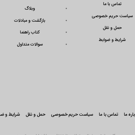
?
وبلاگ
Code=N43KrAPmQ
بازگشت و مبادلات
arget=\”_blank\”
ener\”><img
کتاب راهنما
QX9FtddGRk0W\”
سوالات متداول
r: pointer;\”
stseal.eNamad.ir/
aspx?
Code=N43KrAPmQ
 alt=\”\” /></a>
حریم خصوصی
حمل و نقل
شرایط و ضوابط