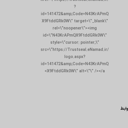
id=141472&amp;
X9FtddGRk0W\” t
rel=\”noop
id=\”N43KrAPm
style=\”curso
src=\”https://Tru
logo.
id=141472&amp;
X9FtddGRk0W\”