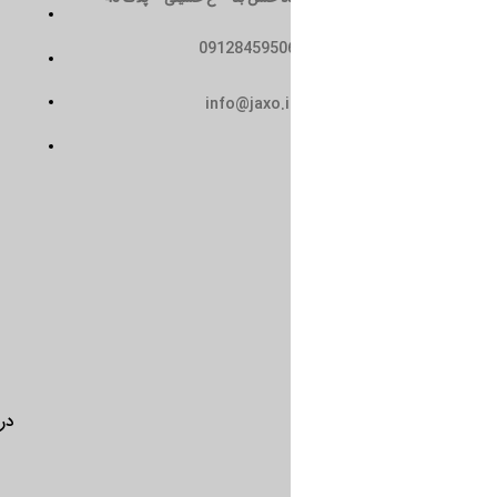
تماس با ما
0912845950
سیاست حریم خصوصی
حمل و نقل
info@jaxo.i
شرایط و ضوابط
درباره ما
تماس با ما
سیاست 