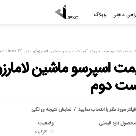
Me
شین لامارزوکو مدل Linea EE دست دوم”
قیمت اسپ
د
نمایش نتیجه ی تکی
وضعیت
گارانتی
کارکرده
بدون گارانتی