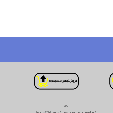
<a
href=\”https://tr