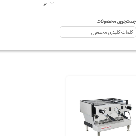
نو
جاکسو
سایر گارانتی