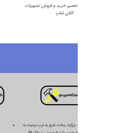
 تعمیر، خرید و فروش تجهیزات
کافی شاپ
درباره ما
 بزرگراه رسالت شرق به غرب نرسیده به
د حسن بنا – خ حسینی – پلاک 48