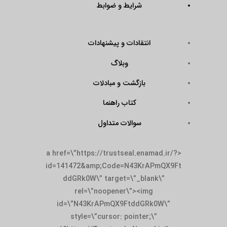
شرایط و ضوابط
انتقادات و پیشنهادات
وبلاگ
بازگشت و مبادلات
کتاب راهنما
سوالات متداول
<a href=\”https://trustseal.enamad.ir/?
id=141472&amp;Code=N43KrAPmQX9Ft
ddGRk0W\” target=\”_blank\”
rel=\”noopener\”><img
id=\”N43KrAPmQX9FtddGRk0W\”
style=\”cursor: pointer;\”