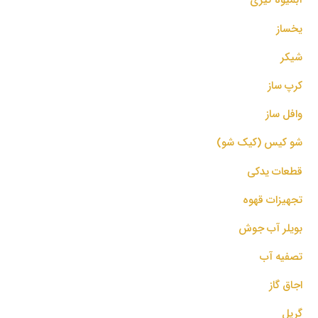
یخساز
شیکر
کرپ ساز
وافل ساز
شو کیس (کیک شو)
قطعات یدکی
تجهیزات قهوه
بویلر آب جوش
تصفیه آب
اجاق گاز
گریل