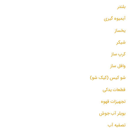
بلندر
آبمیوه گیری
یخساز
شیکر
کرپ ساز
وافل ساز
شو کیس (کیک شو)
قطعات یدکی
تجهیزات قهوه
بویلر آب جوش
تصفیه آب