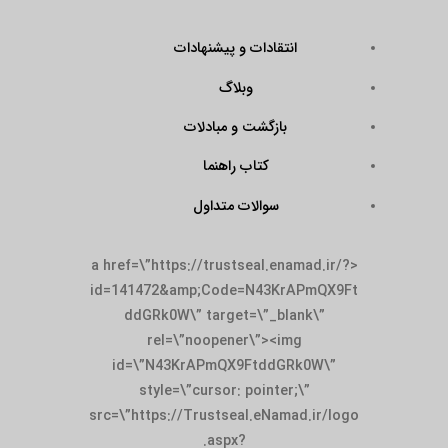
انتقادات و پیشنهادات
وبلاگ
بازگشت و مبادلات
کتاب راهنما
سوالات متداول
<a href=\”https://trustseal.enamad.ir/?
id=141472&amp;Code=N43KrAPmQX9Ft
ddGRk0W\” target=\”_blank\”
rel=\”noopener\”><img
id=\”N43KrAPmQX9FtddGRk0W\”
style=\”cursor: pointer;\”
src=\”https://Trustseal.eNamad.ir/logo
.aspx?