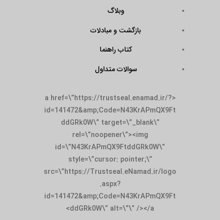
وبلاگ
بازگشت و مبادلات
کتاب راهنما
سوالات متداول
<a href=\”https://trustseal.enamad.ir/?
id=141472&amp;Code=N43KrAPmQX9Ft
ddGRk0W\” target=\”_blank\”
rel=\”noopener\”><img
id=\”N43KrAPmQX9FtddGRk0W\”
style=\”cursor: pointer;\”
src=\”https://Trustseal.eNamad.ir/logo
.aspx?
id=141472&amp;Code=N43KrAPmQX9Ft
ddGRk0W\” alt=\”\” /></a>