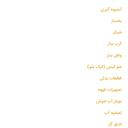
آبمیوه گیری
یخساز
شیکر
کرپ ساز
وافل ساز
شو کیس (کیک شو)
قطعات یدکی
تجهیزات قهوه
بویلر آب جوش
تصفیه آب
اجاق گاز