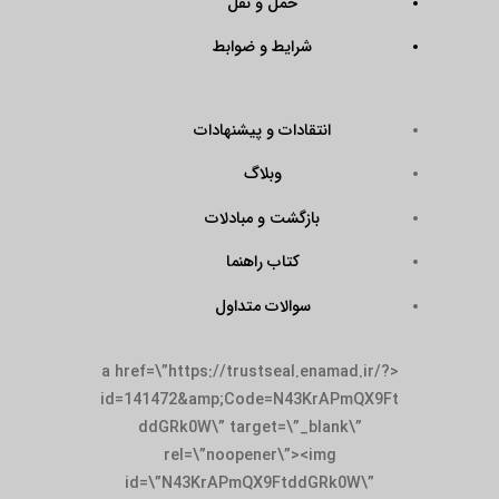
حمل و نقل
شرایط و ضوابط
انتقادات و پیشنهادات
وبلاگ
بازگشت و مبادلات
کتاب راهنما
سوالات متداول
<a href=\”https://trustseal.enamad.ir/?
id=141472&amp;Code=N43KrAPmQX9Ft
ddGRk0W\” target=\”_blank\”
rel=\”noopener\”><img
id=\”N43KrAPmQX9FtddGRk0W\”