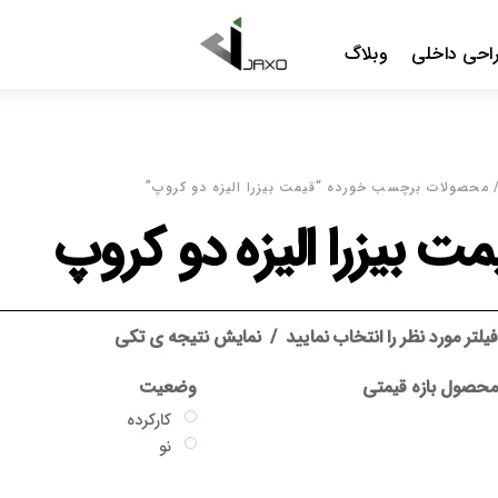
Me
یزرا الیزه دو کروپ”
یزه دو کروپ
د
نمایش نتیجه ی تکی
وضعیت
گارانتی
کارکرده
بدون گارانتی
نو
جاکسو
سایر گارانتی