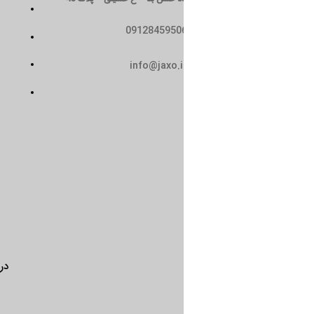
تماس با ما
0912845950
سیاست حریم خصوصی
حمل و نقل
info@jaxo.i
شرایط و ضوابط
درباره ما
تماس با ما
سیاست 