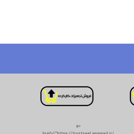
<a
href=\”https://tr