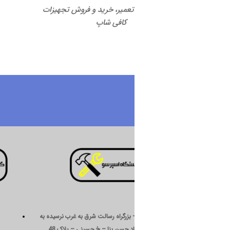
 تعمیر، خرید و فروش تجهیزات
کافی شاپ
درباره ما
 بزرگراه رسالت شرق به غرب نرسیده به
د حسن بنا – خ حسینی – پلاک 48