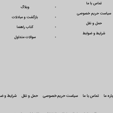
?
وبلاگ
Code=N43KrAPmQ
بازگشت و مبادلات
arget=\”_blank\”
ener\”><img
کتاب راهنما
QX9FtddGRk0W\”
سوالات متداول
r: pointer;\”
stseal.eNamad.ir/
aspx?
Code=N43KrAPmQ
 alt=\”\” /></a>
حریم خصوصی
حمل و نقل
شرایط و ضوابط