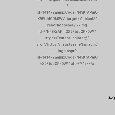
id=141472&amp;
X9FtddGRk0W\” t
rel=\”noop
id=\”N43KrAPm
style=\”curso
src=\”https://Tru
logo.
id=141472&amp;
X9FtddGRk0W\”