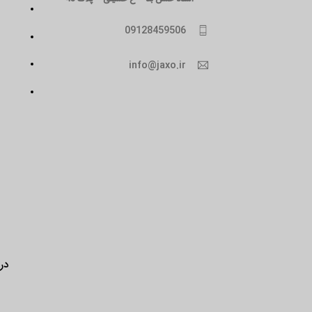
09128459506
info@jaxo.ir
درب