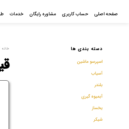
Ski
t
صفحه اصلی
حساب کاربری
مشاوره رایگان
خدمات
طر
conten
دسته بندی ها
خانه
/ 
قیم
اسپرسو‌ ماشین
آسیاب
بلندر
ف
آبمیوه گیری
م
یخساز
شیکر