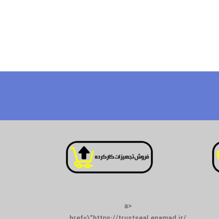
<a
href=\”https://trustseal.enamad.ir/