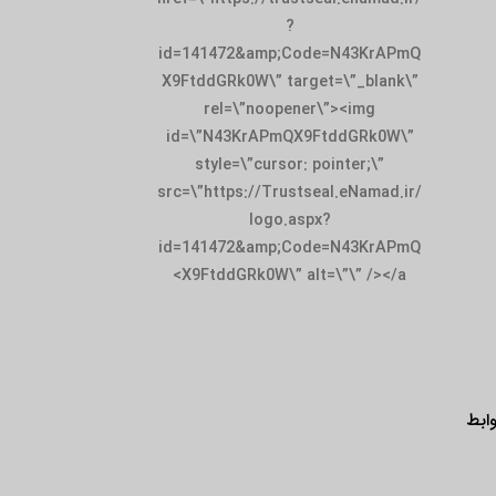
?
id=141472&amp;Code=N43KrAPmQ
X9FtddGRk0W\” target=\”_blank\”
rel=\”noopener\”><img
id=\”N43KrAPmQX9FtddGRk0W\”
style=\”cursor: pointer;\”
src=\”https://Trustseal.eNamad.ir/
logo.aspx?
id=141472&amp;Code=N43KrAPmQ
X9FtddGRk0W\” alt=\”\” /></a>
ابط