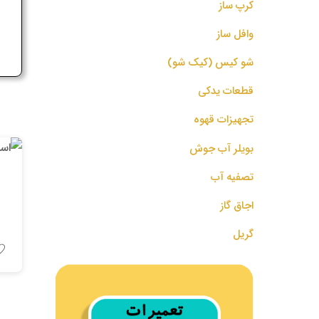
کرپ ساز
ج
وافل ساز
شو کیس (کیک شو)
قطعات یدکی
تجهیزات قهوه
بویلر آب جوش
تصفیه آب
اجاق گاز
گریل