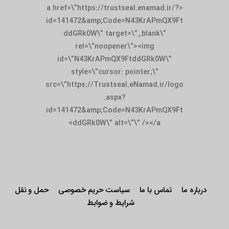
<a href=\”https://trustseal.enamad.ir/?
id=141472&amp;Code=N43KrAPmQX9Ft
ddGRk0W\” target=\”_blank\”
rel=\”noopener\”><img
id=\”N43KrAPmQX9FtddGRk0W\”
style=\”cursor: pointer;\”
src=\”https://Trustseal.eNamad.ir/logo
.aspx?
id=141472&amp;Code=N43KrAPmQX9Ft
ddGRk0W\” alt=\”\” /></a>
درباره ما
تماس با ما
سیاست حریم خصوصی
حمل و نقل
شرایط و ضوابط