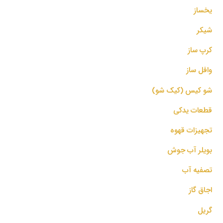
یخساز
شیکر
کرپ ساز
وافل ساز
شو کیس (کیک شو)
قطعات یدکی
تجهیزات قهوه
بویلر آب جوش
تصفیه آب
اجاق گاز
گریل