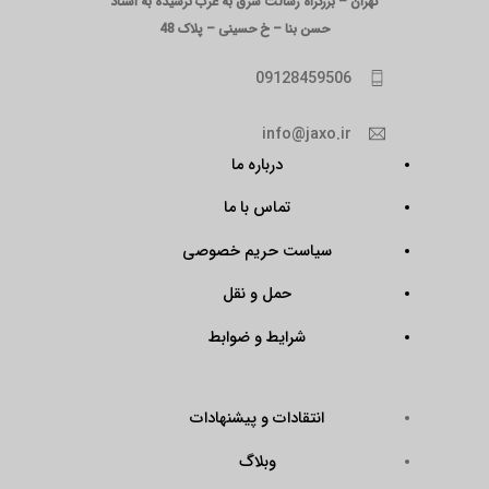
تهران – بزرگراه رسالت شرق به غرب نرسیده به استاد
حسن بنا – خ حسینی – پلاک 48
09128459506
info@jaxo.ir
درباره ما
تماس با ما
سیاست حریم خصوصی
حمل و نقل
شرایط و ضوابط
انتقادات و پیشنهادات
وبلاگ