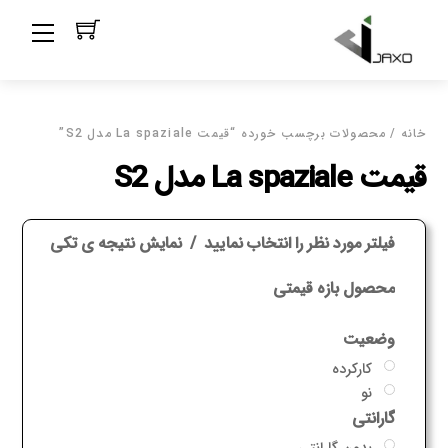
Ski
Menu
t
conten
خانه
/ محصولات برچسب خورده “قیمت La spaziale مدل S2”
قیمت La spaziale مدل S2
فیلتر مورد نظر را انتخاب نمایید
نمایش نتیجه ی تکی
محصول بازه قیمتی
وضعیت
کارکرده
نو
گارانتی
بدون گارانتی