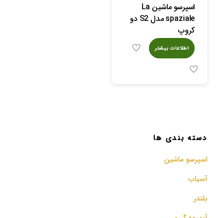
اسپرسو ماشین La
spaziale مدل S2 دو
کروپ
اطلاعات بیشتر
دسته بندی ها
اسپرسو‌ ماشین
آسیاب
بلندر
آبمیوه گیری