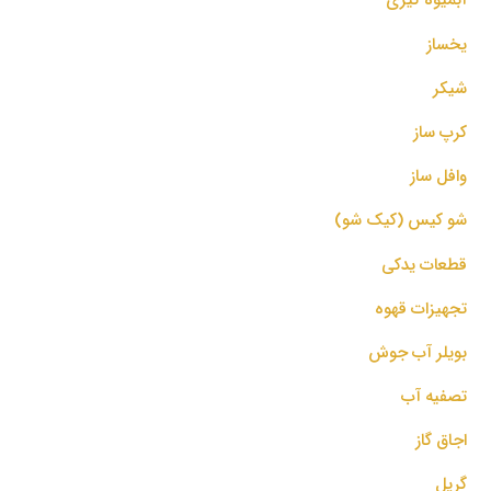
یخساز
شیکر
کرپ ساز
وافل ساز
شو کیس (کیک شو)
قطعات یدکی
تجهیزات قهوه
بویلر آب جوش
تصفیه آب
اجاق گاز
گریل