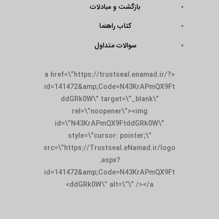
بازگشت و مبادلات
کتاب راهنما
سوالات متداول
<a href=\”https://trustseal.enamad.ir/?
id=141472&amp;Code=N43KrAPmQX9Ft
ddGRk0W\” target=\”_blank\”
rel=\”noopener\”><img
id=\”N43KrAPmQX9FtddGRk0W\”
style=\”cursor: pointer;\”
src=\”https://Trustseal.eNamad.ir/logo
.aspx?
id=141472&amp;Code=N43KrAPmQX9Ft
ddGRk0W\” alt=\”\” /></a>