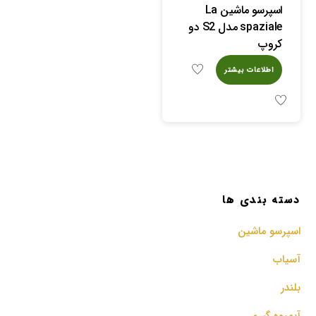
اسپرسو ماشین La
spaziale مدل S2 دو
کروپ
اطلاعات بیشتر
دسته بندی ها
اسپرسو‌ ماشین
آسیاب
بلندر
آبمیوه گیری