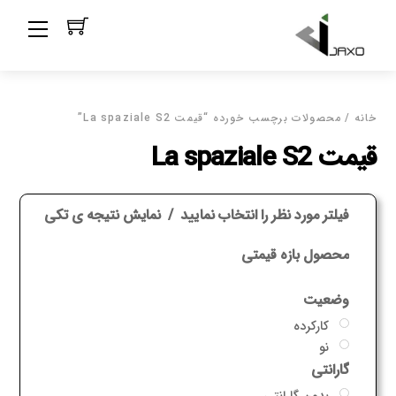
Ski
Menu
t
conten
خانه
/ محصولات برچسب خورده “قیمت La spaziale S2”
قیمت La spaziale S2
فیلتر مورد نظر را انتخاب نمایید
نمایش نتیجه ی تکی
محصول بازه قیمتی
وضعیت
کارکرده
نو
گارانتی
بدون گارانتی