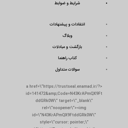
شرایط و ضوابط
انتقادات و پیشنهادات
وبلاگ
بازگشت و مبادلات
کتاب راهنما
سوالات متداول
<a href=\”https://trustseal.enamad.ir/?
id=141472&amp;Code=N43KrAPmQX9Ft
ddGRk0W\” target=\”_blank\”
rel=\”noopener\”><img
id=\”N43KrAPmQX9FtddGRk0W\”
style=\”cursor: pointer;\”