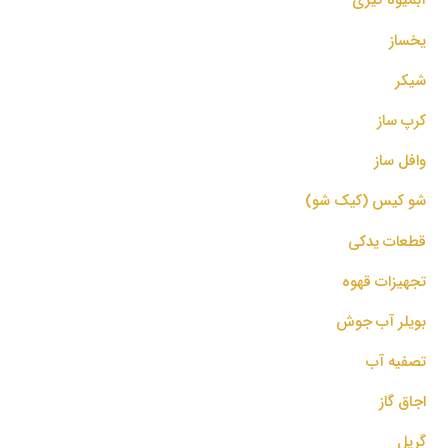
یخساز
شیکر
کرپ ساز
وافل ساز
شو کیس (کیک شو)
قطعات یدکی
تجهیزات قهوه
بویلر آب جوش
تصفیه آب
اجاق گاز
گریل