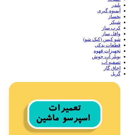
بلندر
آبمیوه گیری
یخساز
شیکر
کرپ ساز
وافل ساز
شو کیس (کیک شو)
قطعات یدکی
تجهیزات قهوه
بویلر آب جوش
تصفیه آب
اجاق گاز
گریل