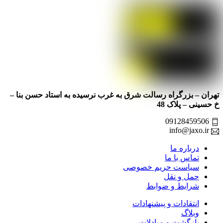
تهران – بزرگراه رسالت شرق به غرب نرسیده به استاد حسن بنا –
خ حسینی – پلاک 48
09128459506
info@jaxo.ir
درباره ما
تماس با ما
سیاست حریم خصوصی
حمل و نقل
شرایط و ضوابط
انتقادات و پیشنهادات
وبلاگ
بازگشت و مبادلات