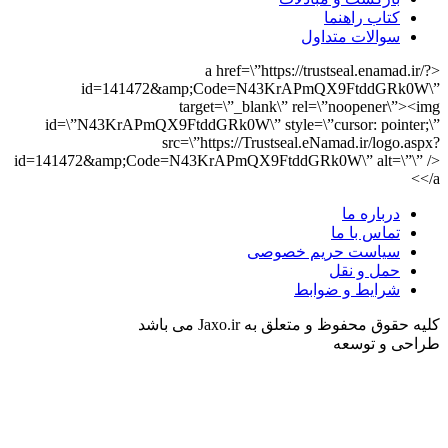
کتاب راهنما
سوالات متداول
<a href=\”https://trustseal.enamad.ir/?
id=141472&amp;Code=N43KrAPmQX9FtddGRk0W\”
target=\”_blank\” rel=\”noopener\”><img
id=\”N43KrAPmQX9FtddGRk0W\” style=\”cursor: pointer;\”
src=\”https://Trustseal.eNamad.ir/logo.aspx?
id=141472&amp;Code=N43KrAPmQX9FtddGRk0W\” alt=\”\” />
</a>
درباره ما
تماس با ما
سیاست حریم خصوصی
حمل و نقل
شرایط و ضوابط
Back
کلیه حقوق محفوظ و متعلق به Jaxo.ir می باشد
to
طراحی و توسعه
top