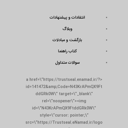
انتقادات و پیشنهادات
وبلاگ
بازگشت و مبادلات
کتاب راهنما
سوالات متداول
<a href=\”https://trustseal.enamad.ir/?
id=141472&amp;Code=N43KrAPmQX9Ft
ddGRk0W\” target=\”_blank\”
rel=\”noopener\”><img
id=\”N43KrAPmQX9FtddGRk0W\”
style=\”cursor: pointer;\”
src=\”https://Trustseal.eNamad.ir/logo