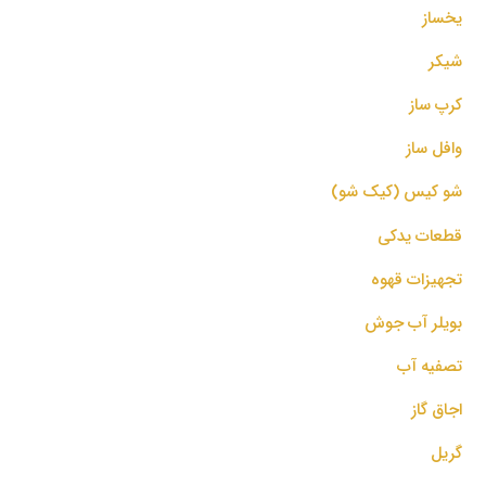
یخساز
شیکر
کرپ ساز
وافل ساز
شو کیس (کیک شو)
قطعات یدکی
تجهیزات قهوه
بویلر آب جوش
تصفیه آب
اجاق گاز
گریل