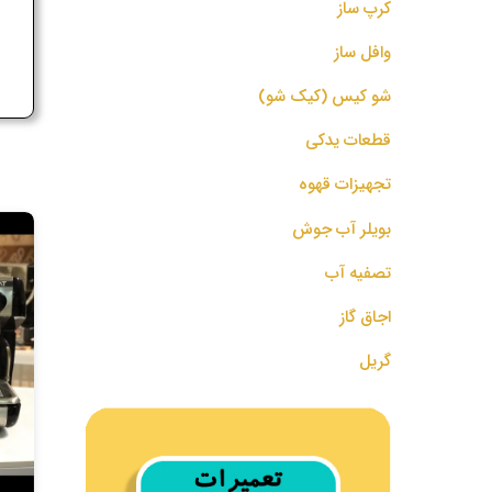
کرپ ساز
ج
وافل ساز
شو کیس (کیک شو)
قطعات یدکی
تجهیزات قهوه
بویلر آب جوش
تصفیه آب
اجاق گاز
گریل