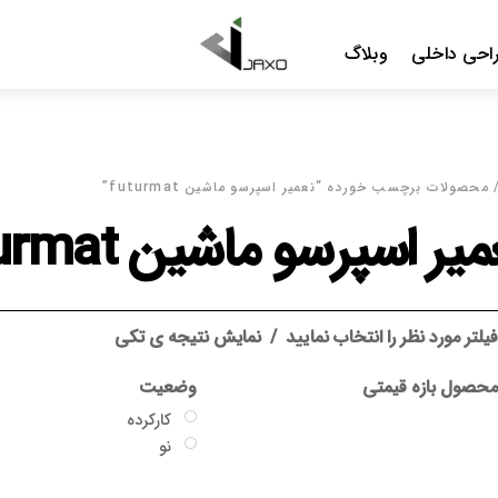
Menu
احی داخلی
وبلاگ
محصولات برچسب خورده “نعمیر اسپرسو ماشین futurmat”
یر اسپرسو ماشین futurmat
یلتر مورد نظر را انتخاب نمایید
نمایش نتیجه ی تکی
حصول بازه قیمتی
وضعیت
کارکرده
نو