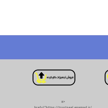
<a
href=\”https://trustseal.enamad.ir/