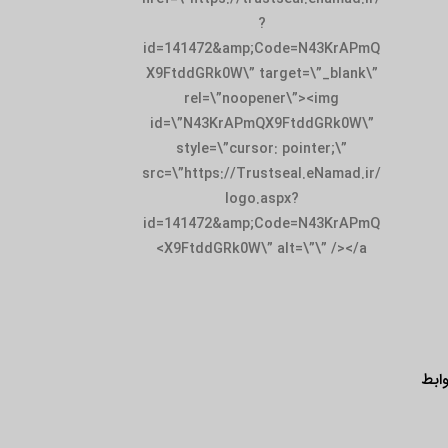
?
id=141472&amp;Code=N43KrAPmQ
X9FtddGRk0W\” target=\”_blank\”
rel=\”noopener\”><img
id=\”N43KrAPmQX9FtddGRk0W\”
style=\”cursor: pointer;\”
src=\”https://Trustseal.eNamad.ir/
logo.aspx?
id=141472&amp;Code=N43KrAPmQ
X9FtddGRk0W\” alt=\”\” /></a>
ابط