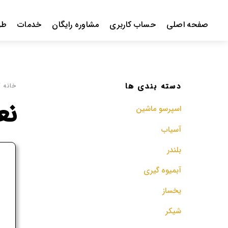
Ski
t
صفحه اصلی
حساب کاربری
مشاوره رایگان
خدمات
طر
conten
دسته بندی ها
خانه
/ 
نعم
اسپرسو‌ ماشین
آسیاب
بلندر
ف
آبمیوه گیری
م
یخساز
شیکر