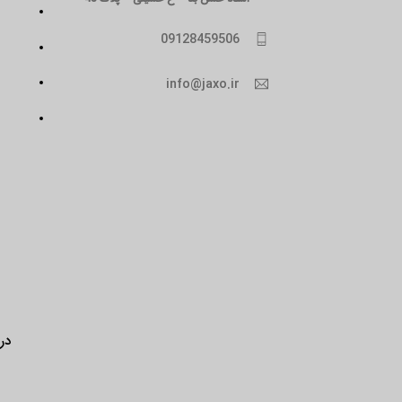
09128459506
info@jaxo.ir
درب