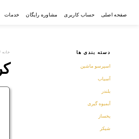
Ski
t
صفحه اصلی
حساب کاربری
مشاوره رایگان
خدمات
conten
دسته بندی ها
خانه
/
کر
اسپرسو‌ ماشین
آسیاب
بلندر
ف
آبمیوه گیری
م
یخساز
شیکر