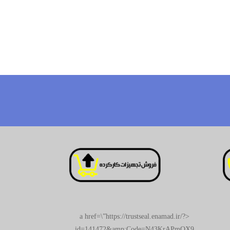
<a href=\”https://trustseal.enamad.ir/?
id=141472&amp;Code=N43KrAPmQX9