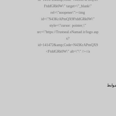
FtddGRk0W\” target=\”_blank\”
rel=\”noopener\”><img
id=\”N43KrAPmQX9FtddGRk0W\”
style=\”cursor: pointer;\”
src=\”https://Trustseal.eNamad.ir/logo.asp
x?
id=141472&amp;Code=N43KrAPmQX9
FtddGRk0W\” alt=\”\” /></a>
وابط