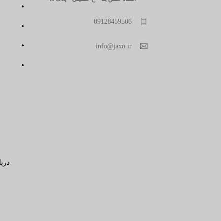
09128459506
info@jaxo.ir
دربا