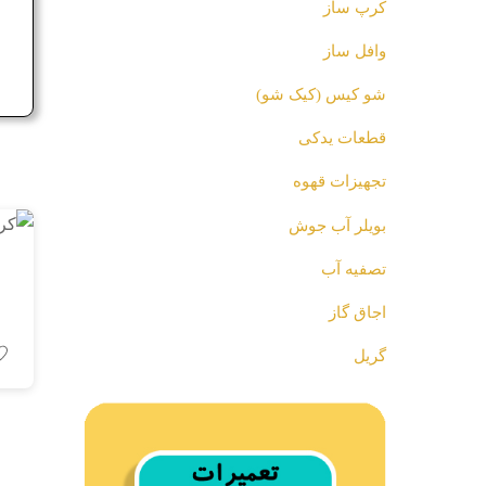
کرپ ساز
ج
وافل ساز
شو کیس (کیک شو)
قطعات یدکی
تجهیزات قهوه
بویلر آب جوش
تصفیه آب
اجاق گاز
گریل