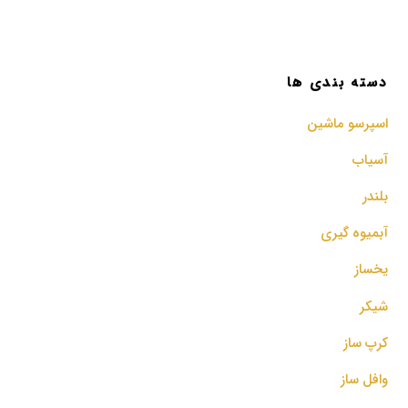
دسته بندی ها
اسپرسو‌ ماشین
آسیاب
بلندر
آبمیوه گیری
یخساز
شیکر
کرپ ساز
وافل ساز