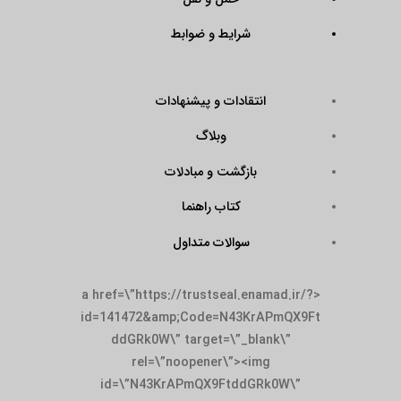
شرایط و ضوابط
انتقادات و پیشنهادات
وبلاگ
بازگشت و مبادلات
کتاب راهنما
سوالات متداول
<a href=\”https://trustseal.enamad.ir/?
id=141472&amp;Code=N43KrAPmQX9Ft
ddGRk0W\” target=\”_blank\”
rel=\”noopener\”><img
id=\”N43KrAPmQX9FtddGRk0W\”