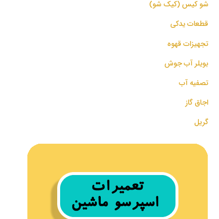
شو کیس (کیک شو)
قطعات یدکی
تجهیزات قهوه
بویلر آب جوش
تصفیه آب
اجاق گاز
گریل