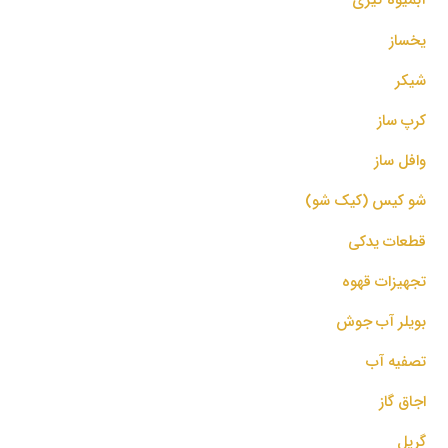
یخساز
شیکر
کرپ ساز
وافل ساز
شو کیس (کیک شو)
قطعات یدکی
تجهیزات قهوه
بویلر آب جوش
تصفیه آب
اجاق گاز
گریل