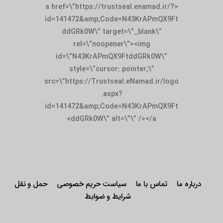
<a href=\”https://trustseal.enamad.ir/?
id=141472&amp;Code=N43KrAPmQX9Ft
ddGRk0W\” target=\”_blank\”
rel=\”noopener\”><img
id=\”N43KrAPmQX9FtddGRk0W\”
style=\”cursor: pointer;\”
src=\”https://Trustseal.eNamad.ir/logo
.aspx?
id=141472&amp;Code=N43KrAPmQX9Ft
ddGRk0W\” alt=\”\” /></a>
درباره ما
تماس با ما
سیاست حریم خصوصی
حمل و نقل
شرایط و ضوابط