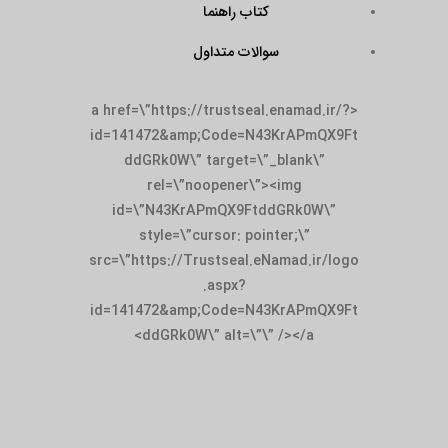
کتاب راهنما
سوالات متداول
<a href=\”https://trustseal.enamad.ir/?
id=141472&amp;Code=N43KrAPmQX9Ft
ddGRk0W\” target=\”_blank\”
rel=\”noopener\”><img
id=\”N43KrAPmQX9FtddGRk0W\”
style=\”cursor: pointer;\”
src=\”https://Trustseal.eNamad.ir/logo
.aspx?
id=141472&amp;Code=N43KrAPmQX9Ft
ddGRk0W\” alt=\”\” /></a>