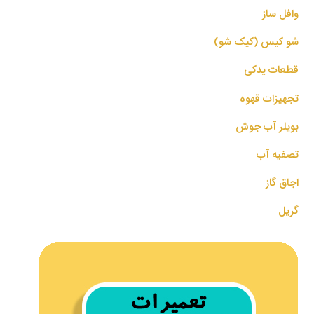
وافل ساز
شو کیس (کیک شو)
قطعات یدکی
تجهیزات قهوه
بویلر آب جوش
تصفیه آب
اجاق گاز
گریل