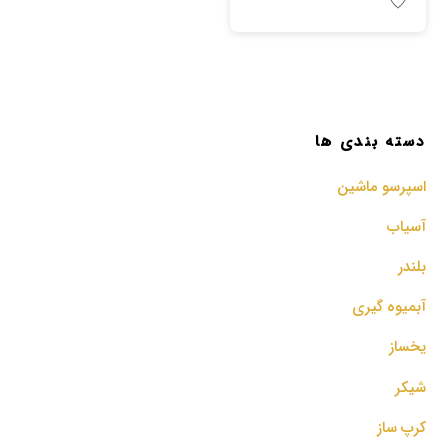
دسته بندی ها
اسپرسو‌ ماشین
آسیاب
بلندر
آبمیوه گیری
یخساز
شیکر
کرپ ساز