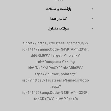
بازگشت و مبادلات
کتاب راهنما
سوالات متداول
<a href=\”https://trustseal.enamad.ir/?
id=141472&amp;Code=N43KrAPmQX9Ft
ddGRk0W\” target=\”_blank\”
rel=\”noopener\”><img
id=\”N43KrAPmQX9FtddGRk0W\”
style=\”cursor: pointer;\”
src=\”https://Trustseal.eNamad.ir/logo
.aspx?
id=141472&amp;Code=N43KrAPmQX9Ft
ddGRk0W\” alt=\”\” /></a>