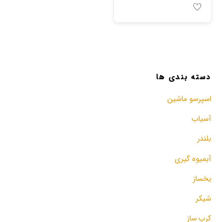
دسته بندی ها
اسپرسو‌ ماشین
آسیاب
بلندر
آبمیوه گیری
یخساز
شیکر
کرپ ساز