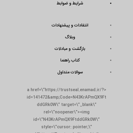
شرایط و ضوابط
انتقادات و پیشنهادات
وبلاگ
بازگشت و مبادلات
کتاب راهنما
سوالات متداول
<a href=\”https://trustseal.enamad.ir/?
id=141472&amp;Code=N43KrAPmQX9Ft
ddGRk0W\” target=\”_blank\”
rel=\”noopener\”><img
id=\”N43KrAPmQX9FtddGRk0W\”
style=\”cursor: pointer;\”