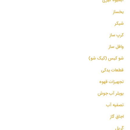
یخساز
شیکر
کرپ ساز
وافل ساز
شو کیس (کیک شو)
قطعات یدکی
تجهیزات قهوه
بویلر آب جوش
تصفیه آب
اجاق گاز
گریل