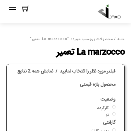
Ski
Menu
t
conten
خانه
/ محصولات برچسب خورده “La marzocco تعمیر”
La marzocco تعمیر
فیلتر مورد نظر را انتخاب نمایید
نمایش همه 2 نتایج
محصول بازه قیمتی
وضعیت
کارکرده
نو
گارانتی
بدون گارانتی