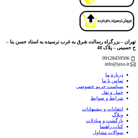
تهران – بزرگراه رسالت شرق به غرب نرسیده به استاد حسن بنا –
خ حسینی – پلاک 48
09128459506
info@jaxo.ir
درباره ما
تماس با ما
سیاست حریم خصوصی
حمل و نقل
شرایط و ضوابط
انتقادات و پیشنهادات
وبلاگ
بازگشت و مبادلات
کتاب راهنما
سوالات متداول