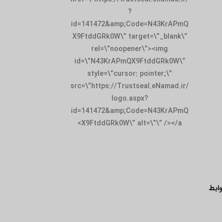
?
id=141472&amp;Code=N43KrAPmQ
X9FtddGRk0W\” target=\”_blank\”
rel=\”noopener\”><img
id=\”N43KrAPmQX9FtddGRk0W\”
style=\”cursor: pointer;\”
src=\”https://Trustseal.eNamad.ir/
logo.aspx?
id=141472&amp;Code=N43KrAPmQ
X9FtddGRk0W\” alt=\”\” /></a>
ابط