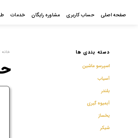
Ski
t
صفحه اصلی
حساب کاربری
مشاوره رایگان
خدمات
طر
conten
دسته بندی ها
خانه
/ 
حجم
اسپرسو‌ ماشین
آسیاب
بلندر
ف
آبمیوه گیری
م
یخساز
شیکر