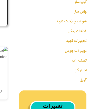
کرپ ساز
ج
وافل ساز
شو کیس (کیک شو)
قطعات یدکی
تجهیزات قهوه
بویلر آب جوش
تصفیه آب
اجاق گاز
گریل