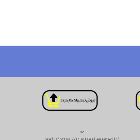
<a
href=\”https://trustseal.enamad.ir/