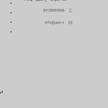
09128459506
info@jaxo.ir
درب