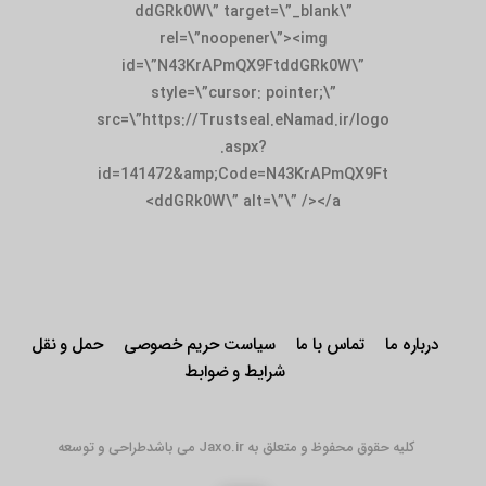
ddGRk0W\” target=\”_blank\”
rel=\”noopener\”><img
id=\”N43KrAPmQX9FtddGRk0W\”
style=\”cursor: pointer;\”
src=\”https://Trustseal.eNamad.ir/logo
.aspx?
id=141472&amp;Code=N43KrAPmQX9Ft
ddGRk0W\” alt=\”\” /></a>
درباره ما
تماس با ما
سیاست حریم خصوصی
حمل و نقل
شرایط و ضوابط
کلیه حقوق محفوظ و متعلق به Jaxo.ir می باشد
طراحی و توسعه