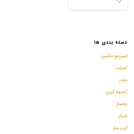
دسته بندی ها
اسپرسو‌ ماشین
آسیاب
بلندر
آبمیوه گیری
یخساز
شیکر
کرپ ساز