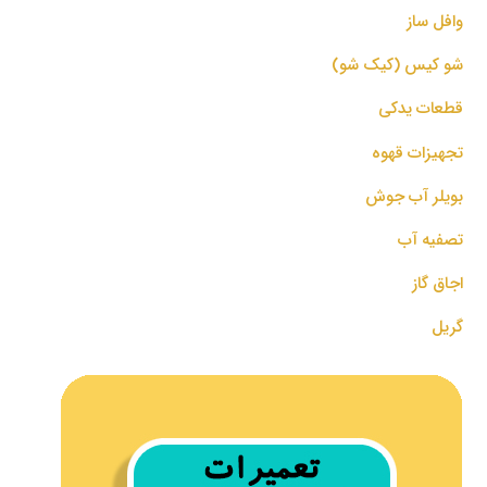
وافل ساز
شو کیس (کیک شو)
قطعات یدکی
تجهیزات قهوه
بویلر آب جوش
تصفیه آب
اجاق گاز
گریل