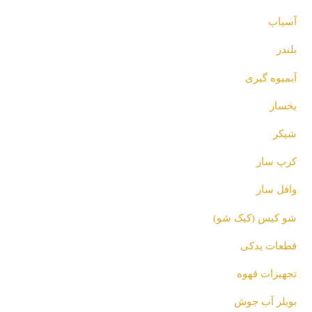
آسیاب
بلندر
آبمیوه گیری
یخساز
شیکر
کرپ ساز
وافل ساز
شو کیس (کیک شو)
قطعات یدکی
تجهیزات قهوه
بویلر آب جوش