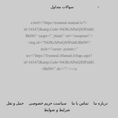
سوالات متداول
<a href=\”https://trustseal.enamad.ir/?
id=141472&amp;Code=N43KrAPmQX9FtddG
Rk0W\” target=\”_blank\” rel=\”noopener\”>
<img id=\”N43KrAPmQX9FtddGRk0W\”
style=\”cursor: pointer;\”
src=\”https://Trustseal.eNamad.ir/logo.aspx?
id=141472&amp;Code=N43KrAPmQX9FtddG
Rk0W\” alt=\”\” /></a>
درباره ما
تماس با ما
سیاست حریم خصوصی
حمل و نقل
شرایط و ضوابط