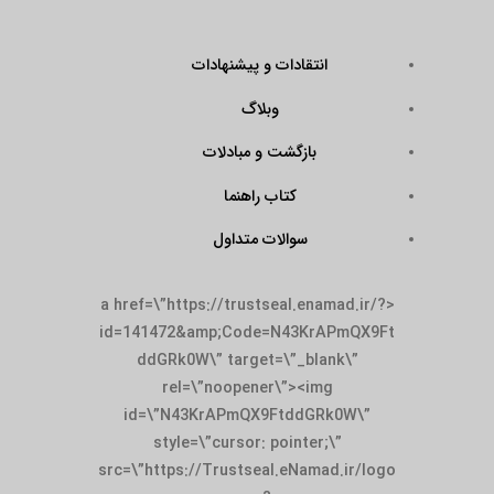
انتقادات و پیشنهادات
وبلاگ
بازگشت و مبادلات
کتاب راهنما
سوالات متداول
<a href=\”https://trustseal.enamad.ir/?
id=141472&amp;Code=N43KrAPmQX9Ft
ddGRk0W\” target=\”_blank\”
rel=\”noopener\”><img
id=\”N43KrAPmQX9FtddGRk0W\”
style=\”cursor: pointer;\”
src=\”https://Trustseal.eNamad.ir/logo