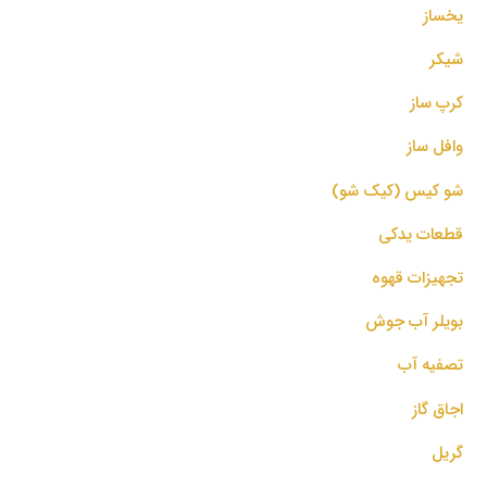
یخساز
شیکر
کرپ ساز
وافل ساز
شو کیس (کیک شو)
قطعات یدکی
تجهیزات قهوه
بویلر آب جوش
تصفیه آب
اجاق گاز
گریل