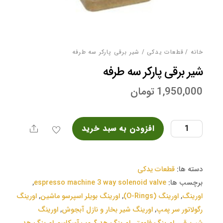
خانه
/
قطعات یدکی
/ شیر برقی پارکر سه طرفه
شیر برقی پارکر سه طرفه
1,950,000
تومان
شیر
افزودن به سبد خرید
Share
برقی
پارکر
سه
دسته ها:
قطعات یدکی
طرفه
برچسب ها:
espresso machine 3 way solenoid valve
,
عدد
اورینگ
,
اورینگ (O-Rings)
,
اورینگ بویلر اسپرسو ماشین
,
اورینگ
رگولاتور سر پمپ
,
اورینگ شیر بخار و نازل آبجوش
,
اورینگ
شیربرقی
,
اورینگ فلومتر
,
اورینگ هد گروپ آسکاسو
,
اورینگ هد