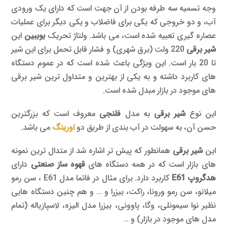
وجه تسمیه سه طرفه بودن از آن جهت است که دارای یک ورودی
آب، و دو خروجی که یکی برای فاضلاب و یکی دیگر برای عملیات
عصاره گیری تعبیه شده است، می باشد. ولتاژ تحریک
بوببین
این
شیر برقی
220 ولت (برق شهری) و فشار قابل تحمل برای این شیر
تا 20 بار است. این ویژگی باعث شده است که در عموم دستگاه
های کاربرد داشته و به یکی از بهترین و متداول ترین شیر برقی
های موجود در بازار مبدل شده است.
این نوع
شیر برقی
به مدل
فلنجی
معروف است که بزرگترین
حسن آن، به سهولت در آب بندی از طریق دو
اورینگ
می باشد.
این
شیر برقی
همانطور که پیش تر اشاره شد از متدال ترین نمونه
های بازار است که در همه دستگاه های
قهوه ساز صنعتی
دارای
هدگروپ E61
کاربرد دارد. برای مثال در فائما مدل E61 ، سن رمو
میلانو، سن رمو ورونا، راکت، بیزرا و … و هم چنین دستگاه هایی
نظیر نوا سیمونلی، وگا، پاوونی، بیزرا مدل الیزه، لاسپازیاله (تمام
مدل های موجود در بازار) و …