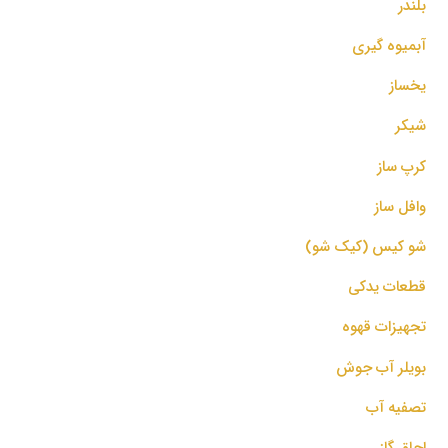
بلندر
آبمیوه گیری
یخساز
شیکر
کرپ ساز
وافل ساز
شو کیس (کیک شو)
قطعات یدکی
تجهیزات قهوه
بویلر آب جوش
تصفیه آب
اجاق گاز