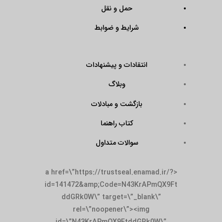
حمل و نقل
شرایط و ضوابط
انتقادات و پیشنهادات
وبلاگ
بازگشت و مبادلات
کتاب راهنما
سوالات متداول
<a href=\”https://trustseal.enamad.ir/?
id=141472&amp;Code=N43KrAPmQX9Ft
ddGRk0W\” target=\”_blank\”
rel=\”noopener\”><img
id=\”N43KrAPmQX9FtddGRk0W\”