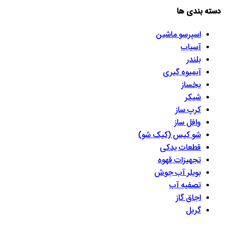
دسته بندی ها
اسپرسو‌ ماشین
آسیاب
بلندر
آبمیوه گیری
یخساز
شیکر
کرپ ساز
وافل ساز
شو کیس (کیک شو)
قطعات یدکی
تجهیزات قهوه
بویلر آب جوش
تصفیه آب
اجاق گاز
گریل