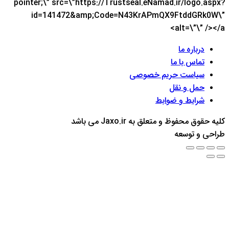
pointer;\” src=\”https://Trustseal.eNamad.ir/logo.aspx?
id=141472&amp;Code=N43KrAPmQX9FtddGRk0W\”
alt=\”\” /></a>
درباره ما
تماس با ما
سیاست حریم خصوصی
حمل و نقل
شرایط و ضوابط
Back
کلیه حقوق محفوظ و متعلق به Jaxo.ir می باشد
to
طراحی و توسعه
top