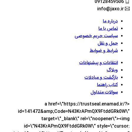
09128459506
info@jaxo.ir
درباره ما
تماس با ما
سیاست حریم خصوصی
حمل و نقل
شرایط و ضوابط
انتقادات و پیشنهادات
وبلاگ
بازگشت و مبادلات
کتاب راهنما
سوالات متداول
<a href=\”https://trustseal.enamad.ir/?
id=141472&amp;Code=N43KrAPmQX9FtddGRk0W\”
target=\”_blank\” rel=\”noopener\”><img
id=\”N43KrAPmQX9FtddGRk0W\” style=\”cursor: