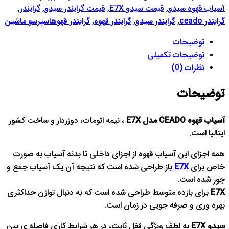
آسیاب قهوه سیدو
,
قیمت سیدو E7X
,
قیمت گرایندر سیدو
,
گرایندر
,
گرایندر ceado
,
گرایندر سیدو
,
گرایندر قهوه
,
گرایندر قهوهاسپرسو ماشین
توضیحات
توضیحات تکمیلی
نظرات (0)
توضیحات
آسیاب قهوه CEADO مدل E7X
، نیمه اتومات، دوزردار و ساخت کشور
ایتالیا است.
همه اجزای این آسیاب قهوه از اجزای داخلی تا بدنه آسیاب به صورت
خاص برای
E7X
باز طراحی شده است که نتیجه آن یک آسیاب جمع و
جور شده است.
E7X
برای بازده متوسط طراحی شده است که به دنبال توازن حداکثری
بهره وری و صرفه جویی در زمان است.
سیدو E7X
به لطف ویژگی قفل ثابت، در هر شرایط کاری فاصله ی بین