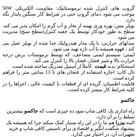
گروپ های کنترل شده ترموستاتیک: مقاومت الکتریکی 50W
موجب می شود دمای گروپ حتی در شرایط کار سنگین پایدار نگه
دارد.
بویلر مس: بهره وری بهینه از بخار و آب گرم را امکان پذیر می کند.
سطح به طور خودکار توسط یک جعبه کنترل(سطح سنج) مدیریت
می شود.
مبدلهای حرارتی: با یک مدار هیدرولیک جدا شده از بویلر عمل می
کند ، قهوه همیشه با آب تازه تهیه می شود.
ایمنی: سیستم ایمنی مضاعف، که توسط ترموستات برش درجه
حرارت بالا و شیر فشار، فشار بالا را کنترل می کند.
استحکام: بدنه
قیمت
کاملاً از استیل ضدزنگ ساخته شده است.
تال کاپ: اجازه استفاده از فنجان های تا 13 سانتی متر را فراهم
کرده است.
قابلیت اطمینان: گزیده ای از قطعات با کیفیت عالی ، اجراها را در
کلیه شرایط کار میسر کرده است..
جاکسو
راه اندازی یک کافی شاپ سود ده چیزی است که
جاکسو
بیشترین
تسلط را بر آن دارد،
البته
بیزرا
هم ما را در این راه بسیار کمک میکند چرا که همیشه یک
پیشنهاد شگفت انگیز و اقتصادی برای تاسیس کافی شاپ و خرید
تجهیزات آن، در اختیار می گذارد.