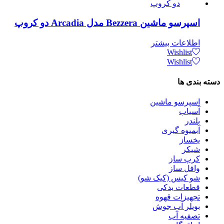
اسپرسو ماشین Bezzera مدل Arcadia دو کروپ
اطلاعات بیشتر
Wishlist
Wishlist
دسته بندی ها
اسپرسو‌ ماشین
آسیاب
بلندر
آبمیوه گیری
یخساز
شیکر
کرپ ساز
وافل ساز
شو کیس (کیک شو)
قطعات یدکی
تجهیزات قهوه
بویلر آب جوش
تصفیه آب