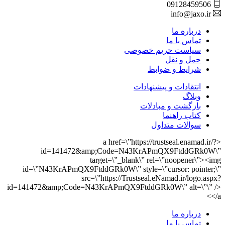
09128459506
info@jaxo.ir
درباره ما
تماس با ما
سیاست حریم خصوصی
حمل و نقل
شرایط و ضوابط
انتقادات و پیشنهادات
وبلاگ
بازگشت و مبادلات
کتاب راهنما
سوالات متداول
<a href=\”https://trustseal.enamad.ir/?
id=141472&amp;Code=N43KrAPmQX9FtddGRk0W\”
target=\”_blank\” rel=\”noopener\”><img
id=\”N43KrAPmQX9FtddGRk0W\” style=\”cursor: pointer;\”
src=\”https://Trustseal.eNamad.ir/logo.aspx?
id=141472&amp;Code=N43KrAPmQX9FtddGRk0W\” alt=\”\” />
</a>
درباره ما
تماس با ما