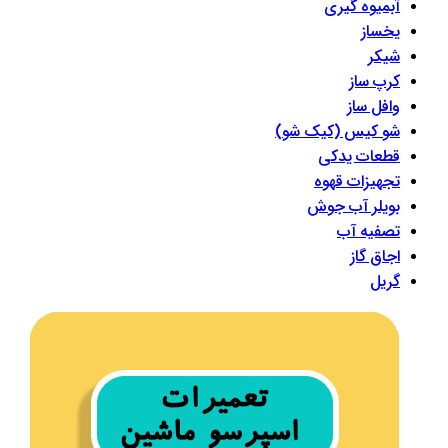
آبمیوه گیری
یخساز
شیکر
کرپ ساز
وافل ساز
شو کیس (کیک شو)
قطعات یدکی
تجهیزات قهوه
بویلر آب جوش
تصفیه آب
اجاق گاز
گریل