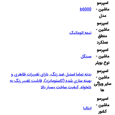
اسپرسو
ماشین -
b6000
مدل
اسپرسو
ماشین -
نیمه اتوماتیک
منطق
عملکرد
اسپرسو
ماشین -
سینگل
نوع بویلر
اسپرسو
بدنه تماما استیل ضد زنگ
,
دارای تغییرات ظاهری و
ماشین -
بهینه سازی شده (کاستومایزد)
,
قابلیت تغییر رنگ به
سایر ویژگی
دلخواه
,
کیفیت ساخت بسیار بالا
ها
اسپرسو
ماشین -
ایتالیا
کشور