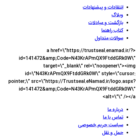
انتقادات و پیشنهادات
وبلاگ
بازگشت و مبادلات
کتاب راهنما
سوالات متداول
<a href=\”https://trustseal.enamad.ir/?
id=141472&amp;Code=N43KrAPmQX9FtddGRk0W\”
target=\”_blank\” rel=\”noopener\”><img
id=\”N43KrAPmQX9FtddGRk0W\” style=\”cursor:
pointer;\” src=\”https://Trustseal.eNamad.ir/logo.aspx?
id=141472&amp;Code=N43KrAPmQX9FtddGRk0W\”
alt=\”\” /></a>
درباره ما
تماس با ما
سیاست حریم خصوصی
حمل و نقل