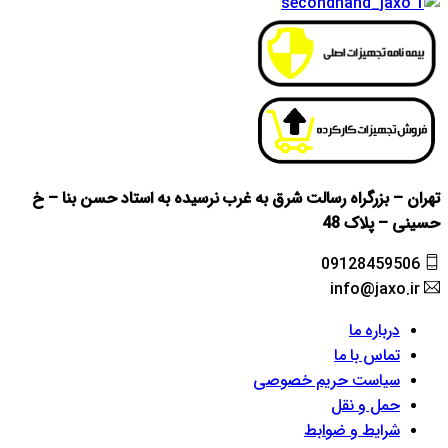
تهران – بزرگراه رسالت شرق به غرب نرسیده به استاد حسن بنا – خ
حسینی – پلاک 48
09128459506
info@jaxo.ir
درباره ما
تماس با ما
سیاست حریم خصوصی
حمل و نقل
شرایط و ضوابط