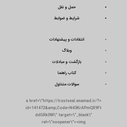
حمل و نقل
شرایط و ضوابط
انتقادات و پیشنهادات
وبلاگ
بازگشت و مبادلات
کتاب راهنما
سوالات متداول
<a href=\”https://trustseal.enamad.ir/?
id=141472&amp;Code=N43KrAPmQX9Ft
ddGRk0W\” target=\”_blank\”
rel=\”noopener\”><img