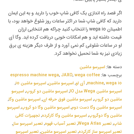
اگر قصد راه اندازی یک کافی شاپ خوب را دارید و به این ایمان
دارید که کافی شاپ شما در اکثر ساعات روز شلوغ خواهد بود، با
اطمینان wega io را انتخاب کنید چراکه هم انتخابی ارزان
قیمت داشته اید و هم امکانات خوبی دریافت کرده اید. وگا آی
او در ساعات شلوغی کم نمی آورد و از طرف دیگر هزینه ی برق
زیادی نیز به شما تحمیل نخواهد کرد.
دسته ها:
اسپرسو‌ ماشین
برچسب ها:
wega coffee
,
JAXO
,
espresso machine wega
wega io
,
machine
,
آی او
,
اسپرسو ماشین
,
اسپرسو ماشین io
,
اسپرسو ماشین Wega مدل IO
,
اسپرسو ماشین دو کروپ
,
اسپرسو
ماشین دو گروپ
,
اسپرسو ماشین فوق حرفه ای
,
اسپرسو ماشین وگا
,
اسپرسو ماشین وگا دست دوم
,
اسپرسو ماشین وگا دو کروپ
,
اسپرسو
ماشین وگا دوگروپ
,
اسپرسو ماشین وگا کارکرده
,
تجهیزات کافی
شاپ
,
تعمیر Wega Atlas
,
تعمیر آسیاب قهوه
,
تعمیر اسپرسو ساز
,
تعمیر اسپرسو ساز کارکرده
,
تعمیر اسپرسو ماشین
,
تعمیر اسپرسو