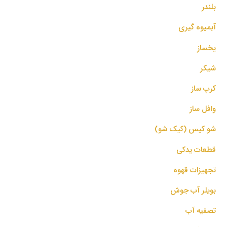
بلندر
آبمیوه گیری
یخساز
شیکر
کرپ ساز
وافل ساز
شو کیس (کیک شو)
قطعات یدکی
تجهیزات قهوه
بویلر آب جوش
تصفیه آب