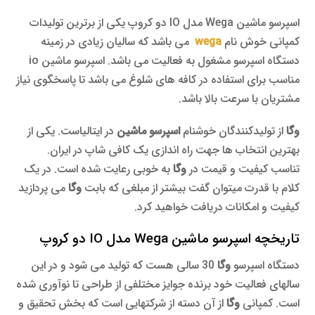
اسپرسو ماشین Wega مدل IO دو کروپ یکی از برترین تولیدات
کمپانی خوش نام
wega
می باشد که سالیان زیادی در زمینه
دستگاه اسپرسو مشغول به فعالیت می باشد. اسپرسو ماشین io
مناسب برای استفاده در کافه های شلوغ می باشد تا پاسخگوی نیاز
مشتریان با سرعت بالا باشد.
وگا
از تولیدکنندگان خوشنام
اسپرسو ماشین
در ایتالیاست. یکی از
بهترین انتخاب ها جهت راه اندازی یک کافی شاپ در ایران.
تناسب کیفیت و قیمت در
وگا
به خوبی رعایت شده است. در یک
کلام با قدرت میتوان گفت بیشتر از مبلغی که بابت
وگا
می پردازید
کیفیت و امکانات دریافت خواهید کرد.
تاریخچه اسپرسو ماشین Wega مدل IO دو کروپ
دستگاه اسپرسو
وگا
30 سالی هست که تولید می شود و در این
سالهای فعالیت خود برنده جوایز مختلفی از طراحی تا نوآوری شده
است. کمپانی
وگا
از آن دسته از شرکتهایی است که بخش تحقیق و