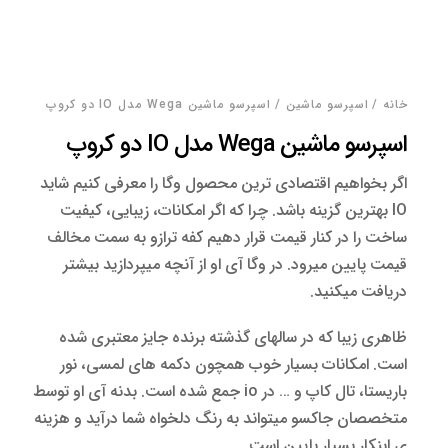
خانه
/
اسپرسو‌ ماشین
/ اسپرسو ماشین Wega مدل IO دو کروپ
اسپرسو ماشین Wega مدل IO دو کروپ
اگر بخواهیم اقتصادی ترین محصول وگا را معرفی کنیم شاید
IO بهترین گزینه باشد. چرا که اگر امکانات، زیبایی، کیفیت
ساخت را در کنار قیمت قرار دهیم کفه ترازو به سمت مخالف
قیمت پایین میرود. در وگا آی او از آنچه میپردازید بیشتر
دریافت میکنید.
ظاهری زیبا که در سالهای گذشته برنده جایز معتبری شده
است. امکانات بسیار خوب همچون دکمه های لمسی، نور
باریستا، تال کاپ و … در io جمع شده است. بدنه آی او توسط
متخصصان جاکسو میتواند به رنگ دلخواه شما درآید و هزینه
ی اینکار بسیار پایین است.