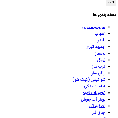
دسته بندی ها
اسپرسو‌ ماشین
آسیاب
بلندر
آبمیوه گیری
یخساز
شیکر
کرپ ساز
وافل ساز
شو کیس (کیک شو)
قطعات یدکی
تجهیزات قهوه
بویلر آب جوش
تصفیه آب
اجاق گاز