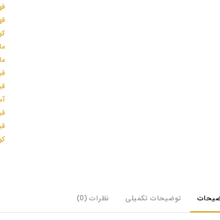
قه
قه
کو
ما
ما
قی
قی
آس
قی
قی
کو
ضیحات
توضیحات تکمیلی
نظرات (0)