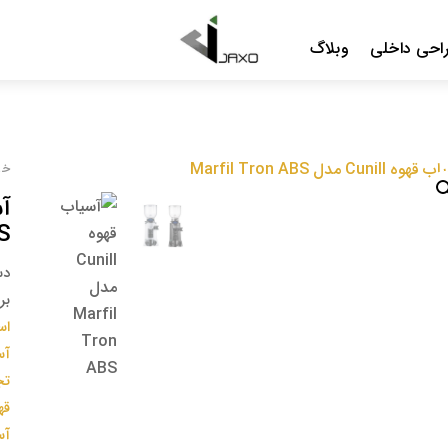
Menu
احی داخلی
وبلاگ
خا
S
دس
بر
اس
آس
تج
قهوه
آس