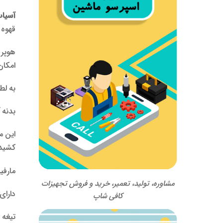
آسیاب قهوه nill
قهوه 
هوپر
امکان شس
به لط
بدنه
آ
این 
کشیدن
مارفی
مشاوره، تولید، تعمیر، خرید و فروش تجهیزات
دارای
کافی شاپ
تیغه 