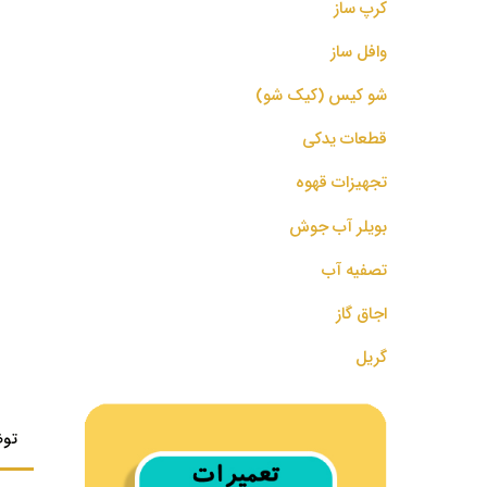
کرپ ساز
وافل ساز
شو کیس (کیک شو)
قطعات یدکی
تجهیزات قهوه
بویلر آب جوش
تصفیه آب
اجاق گاز
گریل
تو