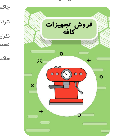
جاکس
شرک
نگران
قسمت 
جاکس