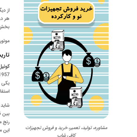
از دی
بخش 
موتور آ
تاریخچه آ
کونیل
1957 در اسپانیا متولد شده است که از بسیاری از تولیدکنندگان آسیاب قهوه در سراسر دنیا قدیمی تر است و در این کار، 
یکی ا
استفا
شاید 
بین ق
رنج 
مشاوره، تولید، تعمیر، خرید و فروش تجهیزات
این محصولات ب
کافی شاپ