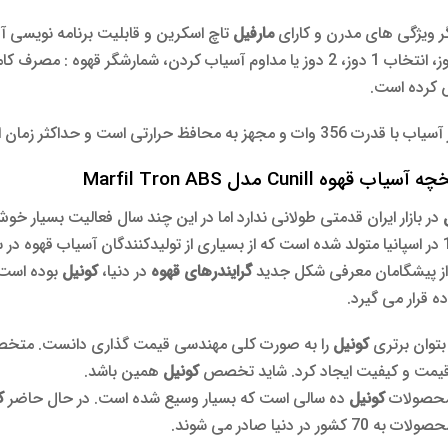
گر ویژگی های مدرن و کارای
مارفیل
تاچ اسکرین و قابلیت برنامه نویسی آن
هر دوز، انتخاب 1 دوز، 2 دوز یا مداوم آسیاب کردن، شمارشگر قهوه 
کرده است.
سیاب با قدرت 356 وات و
مجهز به محافظ حرارتی است و حداکثر زمان استفاده یکنوا
سیاب قهوه Cunill مدل Marfil Tron ABS
در بازار ایران قدمتی طولانی ندارد اما در این چند سال فعالیت بسیار خ
کار کشته تر است.
ز پیشگامان معرفی شکل جدید
گرایندرهای قهوه
در دنیا،
کونیل
بوده است.
ده قرار می گیرد.
بتوان برتری
کونیل
را به صورت کلی مهندسی قیمت گذاری دانست. مت
یمت و کیفیت ایجاد کرد. شاید تخصص
کونیل
همین باشد.
محصولات
کونیل
ده سالی است که بسیار وسیع شده است. در حال حاضر
ک
ه 70 کشور در دنیا صادر می شوند.