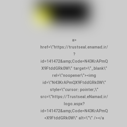
<a
href=\”https://trustseal.enamad.ir/
?
id=141472&amp;Code=N43KrAPmQ
X9FtddGRk0W\” target=\”_blank\”
rel=\”noopener\”><img
id=\”N43KrAPmQX9FtddGRk0W\”
style=\”cursor: pointer;\”
src=\”https://Trustseal.eNamad.ir/
logo.aspx?
id=141472&amp;Code=N43KrAPmQ
X9FtddGRk0W\” alt=\”\” /></a>