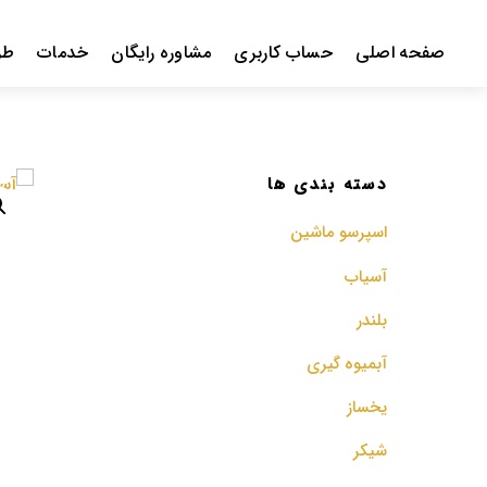
Ski
t
صفحه اصلی
حساب کاربری
مشاوره رایگان
خدمات
طر
conten
دسته بندی ها
اسپرسو‌ ماشین
آسیاب
بلندر
آبمیوه گیری
یخساز
شیکر