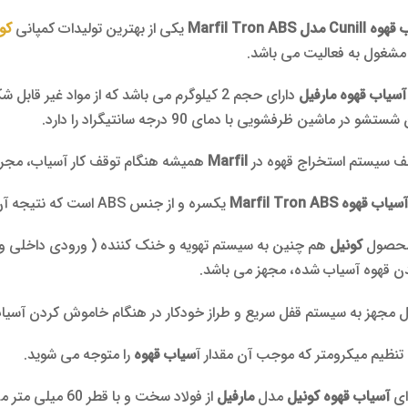
Cu مدل Marfil Tron ABS
یکی از بهترین تولیدات کمپانی
کو
مشغول به فعالیت می باشد.
آسیاب قهوه مارفیل
تشو در ماشین ظرفشویی با دمای 90 درجه سانتیگراد را دارد.
ف سیستم استخراج قهوه در
Marfil
همیشه هنگام توقف کار آسیاب، مجرای
سیاب قهوه Marfil Tron ABS
یکسره و از جنس ABS است که نتیجه آن لرزش کمتر و مقاومت بیشتر می باشد.
محصول
کونیل
هم چنین به سیستم تهویه و خنک کننده ( ورودی داخلی و خ
 قهوه آسیاب شده، مجهز می باشد.
ل مجهز به سیستم قفل سریع و طراز خودکار در هنگام خاموش کردن آسیا
 تنظیم میکرومتر که موجب آن مقدار آ
سیاب قهوه
را متوجه می شوید.
ای
آسیاب قهوه کونیل
مدل
مارفیل
از فولاد سخت و با قطر 60 میلی متر می باشد.