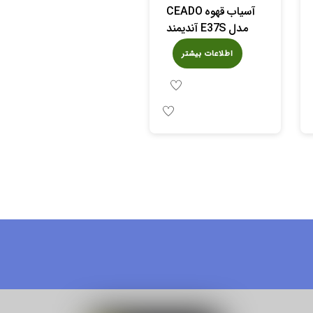
آسیاب قهوه CEADO
مدل E37S آندیمند
اطلاعات بیشتر