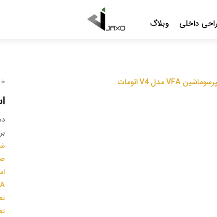
Menu
احی داخلی
وبلاگ
خا
اسپ
دس
بر
شو
صن
اس
VFA مدل 4
تع
تع