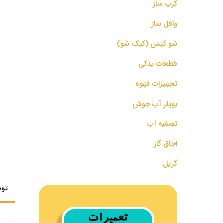
کرپ ساز
وافل ساز
شو کیس (کیک شو)
قطعات یدکی
تجهیزات قهوه
بویلر آب جوش
تصفیه آب
اجاق گاز
گریل
تو