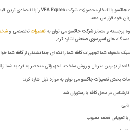
ت
جاکسو
با افتخار محصولات شرکت
VFA Expres
را با اقتصادی ترین قی
ان خود قرار می دهد.
وه برجسته و متمایز
شرکت جاکسو
می توان به
تعمیرات
تخصصی و
شخص
 دستگاه های
اسپرسوی صنعتی
اشاره کرد.
 سبک دلخواه شما تجهیزات
کافه
شما را تکه ای جدا نشدنی از
کافه
شما خوا
تفاده از بهترین متریال و روش ساخت، تجهیزاتی منحصر به فرد به شما ارائ
دمات بخش
تعمیرات
جاکسو
می توان به موارد ذیل اشاره کرد:
 کارشناس در محل
کافه
یا رستوران شما
ابی
یا تعویض قطعه معیوب
 پمپ