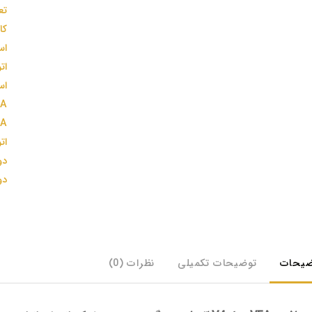
تع
کا
اس
ات
اسپرسو
VFA مدل V4 ا
VFA مدل
ات
دو
دو
ضیحات
توضیحات تکمیلی
نظرات (0)