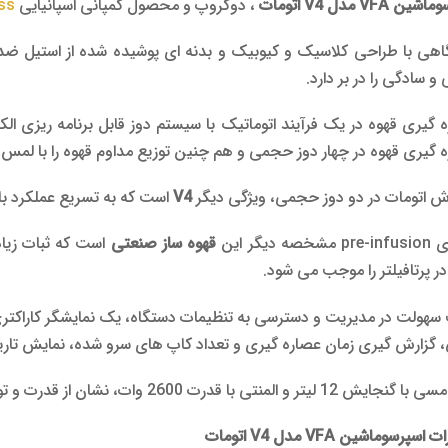
 VFA مدل V4 اتومات
، دوگروپ و محصول کمپانی اسپانیایی
ss
هی با طراحی کلاسیک و کیوبیک و بدنه ای پوشیده شده از استیل ضد
 و سادگی را در بر دارد.
 گیری قهوه در یک فرآیند اتوماتیک با سیستم دوز قابل برنامه ریزی الک
 گیری قهوه در چهار دوز حجمی و هم چنین توزیع مداوم قهوه را با لمس ی
 اتومات در دو دوز حجمی، ویژگی دیگر
V4
است که به تسریع عملکرد بار
صه دیگر این
قهوه ساز صنعتی
است که ثبات زیاد
ر پرتافیلتر را موجب می شود.
گزارش گیری زمان عصاره گیری و تعداد کاپ های سرو شده، نمایش تاریخ 
1 لیتر و المنتی با قدرت 2600 وات، نشان از قدرت و توان بالای این مدل است.
سپرسوماشین VFA مدل V4 اتومات