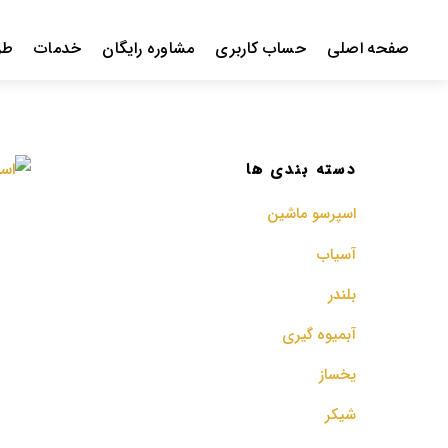
Ski
t
صفحه اصلی
حساب کاربری
مشاوره رایگان
خدمات
طر
conten
دسته بندی ها
اسپرسو‌ ماشین
آسیاب
بلندر
آبمیوه گیری
یخساز
شیکر