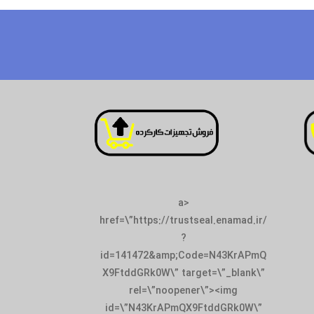
<a
href=\”https://trustseal.enamad.ir/
?
id=141472&amp;Code=N43KrAPmQ
X9FtddGRk0W\” target=\”_blank\”
rel=\”noopener\”><img
id=\”N43KrAPmQX9FtddGRk0W\”