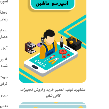
اسپرسوماشین
دستگا
زیبایی
عصاره
عصاره
آبجوش
فناوری pre-infusion مشخ
شده د
فرض، 
مشاوره، تولید، تعمیر، خرید و فروش تجهیزات
بویلر مسی با گنجایش 2
کافی شاپ
تعمیرات ا