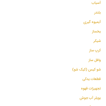
آسیاب
بلندر
آبمیوه گیری
یخساز
شیکر
کرپ ساز
وافل ساز
شو کیس (کیک شو)
قطعات یدکی
تجهیزات قهوه
بویلر آب جوش