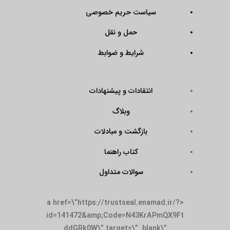
سیاست حریم خصوصی
حمل و نقل
شرایط و ضوابط
انتقادات و پیشنهادات
وبلاگ
بازگشت و مبادلات
کتاب راهنما
سوالات متداول
<a href=\”https://trustseal.enamad.ir/?
id=141472&amp;Code=N43KrAPmQX9Ft
ddGRk0W\” target=\”_blank\”