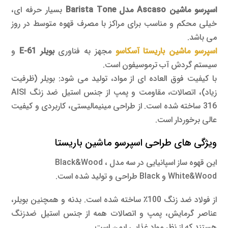
اسپرسو ماشین Ascaso مدل Barista Tone
بسیار حرفه ای،
خیلی محکم و مناسب برای مراکز با مصرف قهوه متوسط در روز
می باشد.
اسپرسو ماشین باریستا آسکاسو
مجهز به فناوری
بویلر E-61
و
سیستم گردش آب ترموسیفون است.
با کیفیت فوق العاده ای از مواد، تولید می شود: بویلر (ظرفیت
زیاد)، اتصالات، مقاومت و پمپ از جنس استیل ضد زنگ AISI
316 ساخته شده است. از طراحی مینیمالیستی، کاربردی و کیفیت
عالی برخوردار است.
ویژگی های طراحی اسپرسو ماشین باریستا
این قهوه ساز اسپانیایی در سه مدل Black&Wood ،
White&Wood و Black طراحی و تولید شده است.
از فولاد ضد زنگ 100٪ ساخته شده است. بدنه و همچنین بویلر،
عناصر گرمایش، پمپ و اتصالات همه از جنس استیل ضدزنگ
هستند که از نظر مواد غذایی ایمن است.