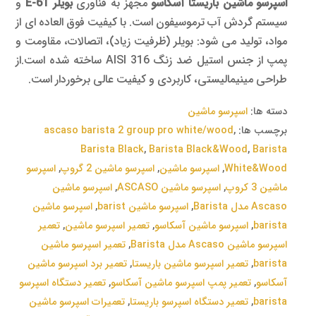
اسپرسو ماشین باریستا آسکاسو
مجهز به فناوری
بویلر E-61
و
سیستم گردش آب ترموسیفون است. با کیفیت فوق العاده ای از
مواد، تولید می شود: بویلر (ظرفیت زیاد)، اتصالات، مقاومت و
پمپ از جنس استیل ضد زنگ AISI 316 ساخته شده است.از
طراحی مینیمالیستی، کاربردی و کیفیت عالی برخوردار است.
دسته ها:
اسپرسو‌ ماشین
برچسب ها:
,
ascaso barista 2 group pro white/wood
Barista Black
,
Barista Black&Wood
,
Barista
White&Wood
,
اسپرسو ماشین
,
اسپرسو ماشین 2 گروپ
,
اسپرسو
ماشین 3 کروپ
,
اسپرسو ماشین ASCASO
,
اسپرسو ماشین
Ascaso مدل Barista
,
اسپرسو ماشین barist
,
اسپرسو ماشین
barista
,
اسپرسو ماشین آسکاسو
,
تعمیر اسپرسو ماشین
,
تعمیر
اسپرسو ماشین Ascaso مدل Barista
,
تعمیر اسپرسو ماشین
barista
,
تعمیر اسپرسو ماشین باریستا
,
تعمیر برد اسپرسو ماشین
آسکاسو
,
تعمیر پمپ اسپرسو ماشین آسکاسو
,
تعمیر دستگاه اسپرسو
barista
,
تعمیر دستگاه اسپرسو باریستا
,
تعمیرات اسپرسو ماشین