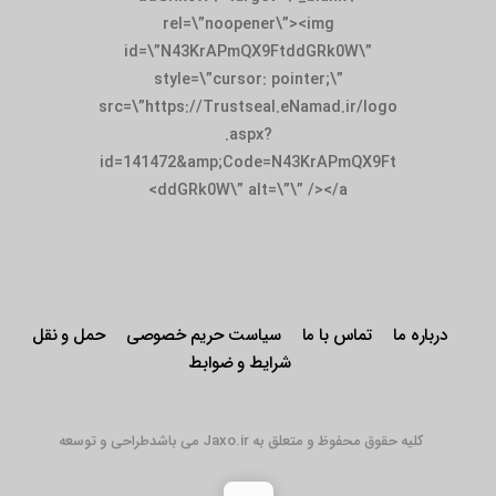
rel=\”noopener\”><img
id=\”N43KrAPmQX9FtddGRk0W\”
style=\”cursor: pointer;\”
src=\”https://Trustseal.eNamad.ir/logo
.aspx?
id=141472&amp;Code=N43KrAPmQX9Ft
ddGRk0W\” alt=\”\” /></a>
درباره ما
تماس با ما
سیاست حریم خصوصی
حمل و نقل
شرایط و ضوابط
کلیه حقوق محفوظ و متعلق به Jaxo.ir می باشد
طراحی و توسعه